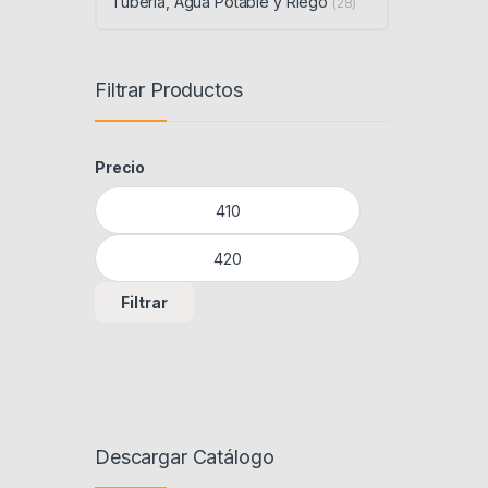
Tubería, Agua Potable y Riego
(28)
Filtrar Productos
Precio
Precio mínimo
Precio máximo
Filtrar
Descargar Catálogo