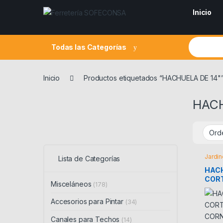
Skip to navigation
Skip to content
Inicio
Search fo
Todas las Categorías
Inicio
Productos etiquetados “HACHUELA DE 14"
HACH
Jardin
Lista de Categorías
HACH
CORT
Misceláneos
(178)
COR
Accesorios para Pintar
(34)
Canales para Techos
(14)