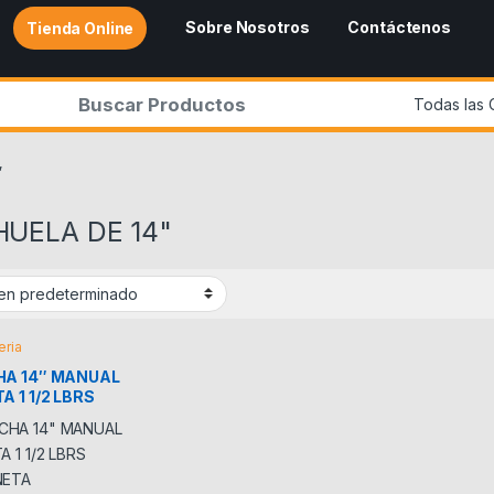
Sobre Nosotros
Contáctenos
Tienda Online
r:
”
UELA DE 14"
eria
A 14″ MANUAL
A 1 1/2 LBRS
NETA