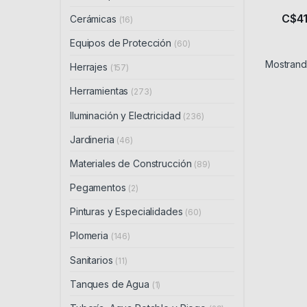
C$
4
Cerámicas
(16)
Equipos de Protección
(60)
Mostrando
Herrajes
(157)
Herramientas
(273)
Iluminación y Electricidad
(236)
Jardineria
(46)
Materiales de Construcción
(89)
Pegamentos
(2)
Pinturas y Especialidades
(60)
Plomeria
(146)
Sanitarios
(11)
Tanques de Agua
(1)