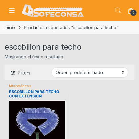
Skip to navigation
Skip to content
0
Inicio
Productos etiquetados “escobillon para techo”
escobillon para techo
Mostrando el único resultado
Filters
Misceláneos
ESCOBILLON PARA TECHO
CON EXTENSION