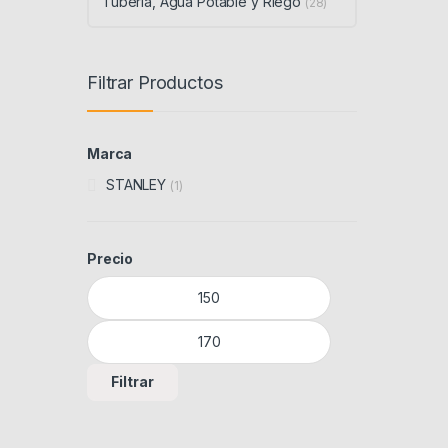
Tubería, Agua Potable y Riego
(28)
Filtrar Productos
Marca
STANLEY
(1)
Precio
Precio mínimo
Precio máximo
Filtrar