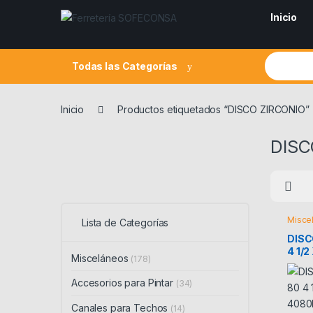
Skip to navigation
Skip to content
Inicio
Search fo
Todas las Categorías
Inicio
Productos etiquetados “DISCO ZIRCONIO”
DISC
Misce
Lista de Categorías
DISC
4 1/
Misceláneos
(178)
408
Accesorios para Pintar
(34)
Canales para Techos
(14)