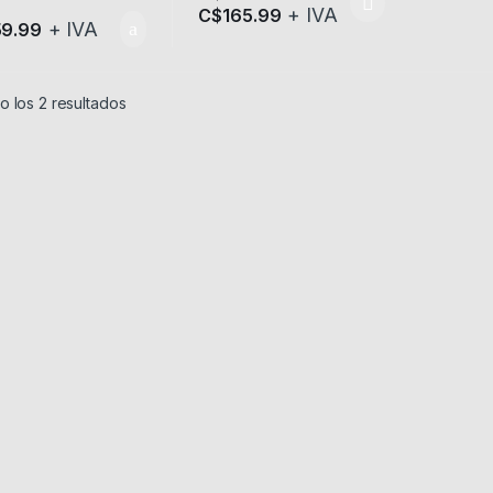
+ IVA
C$
165.99
Este producto tiene múltiples variantes.
+ IVA
59.99
 los 2 resultados