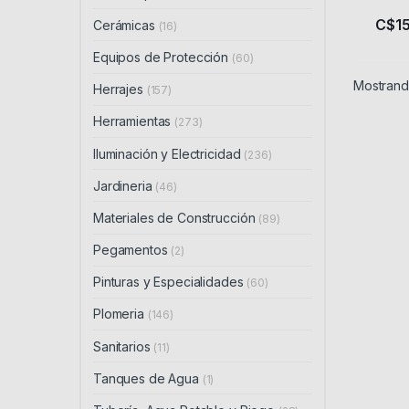
C$
1
Cerámicas
(16)
Equipos de Protección
(60)
Mostrando
Herrajes
(157)
Herramientas
(273)
Iluminación y Electricidad
(236)
Jardineria
(46)
Materiales de Construcción
(89)
Pegamentos
(2)
Pinturas y Especialidades
(60)
Plomeria
(146)
Sanitarios
(11)
Tanques de Agua
(1)