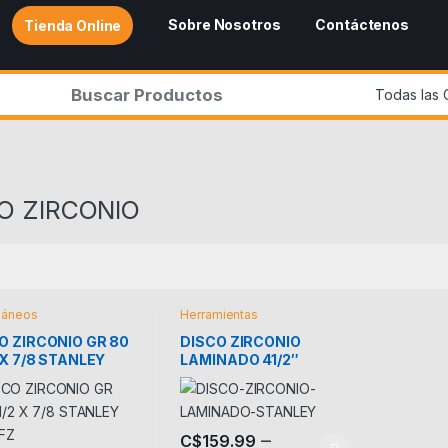
Sobre Nosotros
Contáctenos
Tienda Online
r:
O ZIRCONIO
láneos
Herramientas
O ZIRCONIO GR 80
DISCO ZIRCONIO
2 X 7/8 STANLEY
LAMINADO 41/2″
0FZ
STANLEY
–
C$
159.99