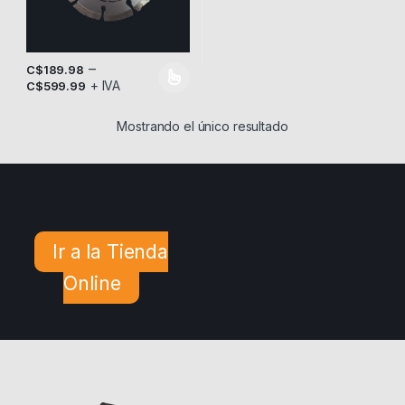
–
C$
189.98
+ IVA
Este producto tiene múltiples variantes. Las opciones se pueden
C$
599.99
Mostrando el único resultado
Ir a la Tienda
Online