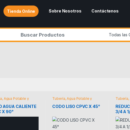
Sobre Nosotros
Contáctenos
Tienda Online
r:
a, Agua Potable y
Tubería, Agua Potable y
Tubería,
Riego
Riego
 AGUA CALIENTE
CODO LISO CPVC X 45°
REDUC
 X 90°
3/4 A 
CALIE