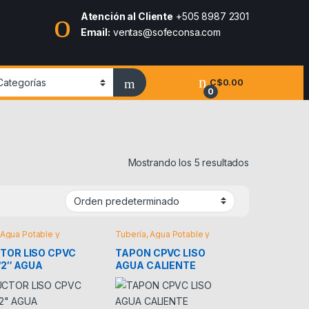
Atención al Cliente
+505 8987 2301
Email:
ventas@sofeconsa.com
C$
0.00
0
Mostrando los 5 resultados
 Agua Potable y
Tubería, Agua Potable y
Riego
TOR LISO CPVC
TAPON CPVC LISO
1/2″ AGUA
AGUA CALIENTE
NTE