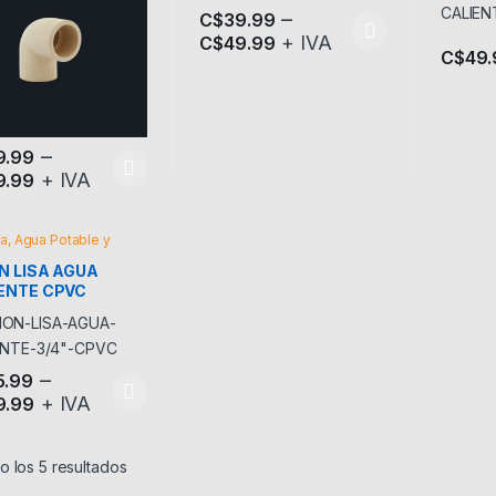
–
C$
39.99
+ IVA
C$
49.99
Este producto tiene múltiples variantes.
C$
49.
–
9.99
+ IVA
9.99
producto tiene múltiples variantes. Las opciones se pueden elegir en
a, Agua Potable y
N LISA AGUA
ENTE CPVC
–
5.99
+ IVA
9.99
producto tiene múltiples variantes. Las opciones se pueden elegir en
 los 5 resultados