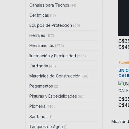
Canales para Techos
(14)
Cerámicas
(16)
Equipos de Protección
(60)
Herrajes
(157)
C$
3
Herramientas
(273)
C$
4
Este 
Iluminación y Electricidad
(236)
Tuberí
Jardineria
Riego
(46)
UNIO
CALI
Materiales de Construcción
(89)
Pegamentos
(2)
Pinturas y Especialidades
(60)
C$
3
C$
4
Este 
Plomeria
(146)
Sanitarios
(11)
Mostrando
Tanques de Agua
(1)