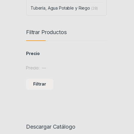
Tubería, Agua Potable y Riego
(28)
Filtrar Productos
Precio
Precio:
—
Precio mínimo
Precio máximo
Filtrar
Descargar Catálogo