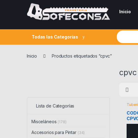
Skip to navigation
Skip to content
Inicio
Search fo
Todas las Categorías
Inicio
Productos etiquetados “cpvc”
cpvc
Tuberí
Lista de Categorías
Riego
CODO
CPVC
Misceláneos
(178)
Accesorios para Pintar
(34)