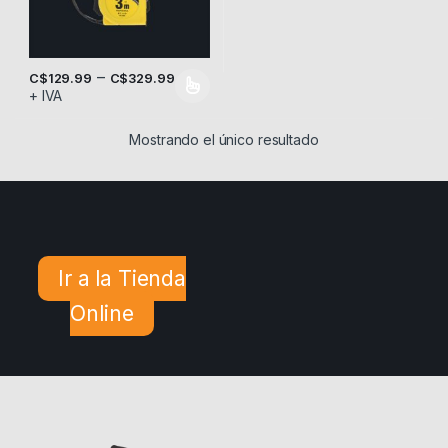
–
C$
129.99
C$
329.99
+ IVA
Este producto tiene múltiples variantes. Las opciones se pueden
Mostrando el único resultado
Ir a la Tienda
Online