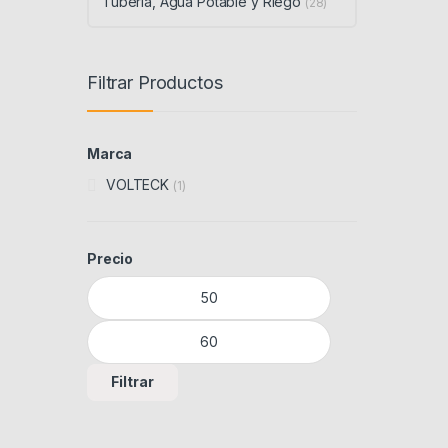
Tubería, Agua Potable y Riego
(28)
Filtrar Productos
Marca
VOLTECK
(1)
Precio
Precio mínimo
Precio máximo
Filtrar