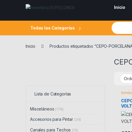
Skip to navigation
Skip to content
Inicio
Search fo
Todas las Categorías
Inicio
Productos etiquetados “CEPO-PORCELAN
CEP
Ilumin
Lista de Categorías
CEP
VOL
Misceláneos
(178)
Accesorios para Pintar
(34)
Canales para Techos
(14)