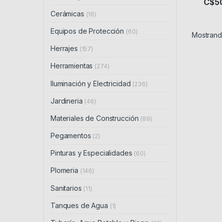
C$
5
Cerámicas
(16)
Equipos de Protección
(60)
Mostrando
Herrajes
(157)
Herramientas
(274)
Iluminación y Electricidad
(236)
Jardineria
(46)
Materiales de Construcción
(89)
Pegamentos
(2)
Pinturas y Especialidades
(60)
Plomeria
(146)
Sanitarios
(11)
Tanques de Agua
(1)