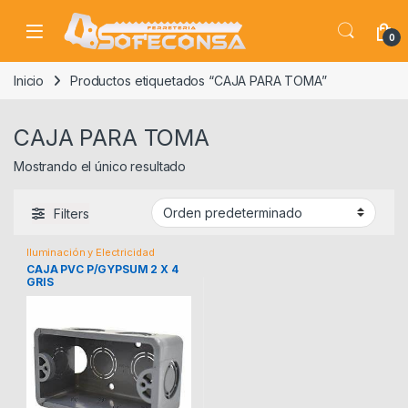
Skip to navigation
Skip to content
0
Inicio
Productos etiquetados “CAJA PARA TOMA”
CAJA PARA TOMA
Mostrando el único resultado
Filters
Iluminación y Electricidad
CAJA PVC P/GYPSUM 2 X 4
GRIS