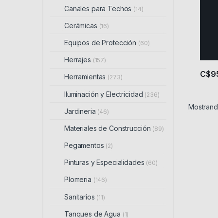
Canales para Techos
(14)
Cerámicas
(16)
Equipos de Protección
(60)
Herrajes
(157)
C$
9
Herramientas
(273)
Iluminación y Electricidad
(236)
Mostrando
Jardineria
(46)
Materiales de Construcción
(89)
Pegamentos
(2)
Pinturas y Especialidades
(60)
Plomeria
(146)
Sanitarios
(11)
Tanques de Agua
(1)