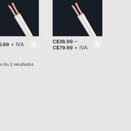
–
C$
38.99
+ IVA
5.99
+ IVA
C$
79.99
Este producto tiene múltiples variantes.
 los 2 resultados