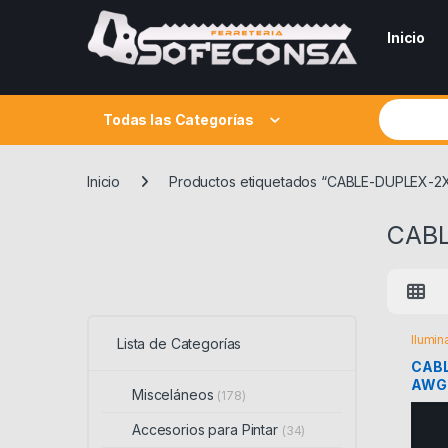
Skip to navigation
Skip to content
Inicio
Search fo
Todas las Categorías
Inicio
Productos etiquetados “CABLE-DUPLEX-
CAB
Ilumin
Lista de Categorías
CABL
AWG
Misceláneos
(178)
Accesorios para Pintar
(34)