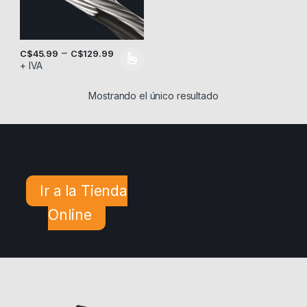
–
C$
45.99
C$
129.99
+ IVA
Este producto tiene múltiples variantes. Las opciones se pueden
Mostrando el único resultado
Ir a la Tienda
Online