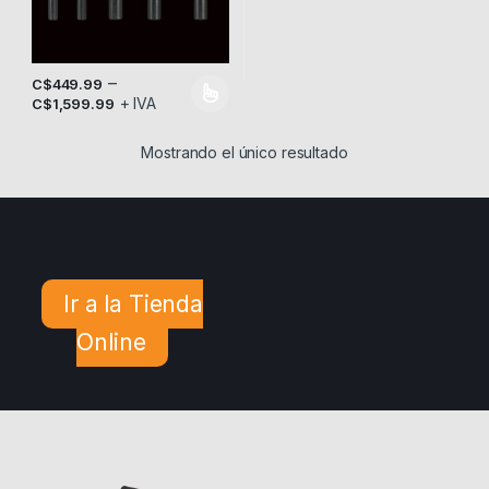
–
C$
449.99
+ IVA
Este producto tiene múltiples variantes. Las opciones se pueden
C$
1,599.99
Mostrando el único resultado
Ir a la Tienda
Online