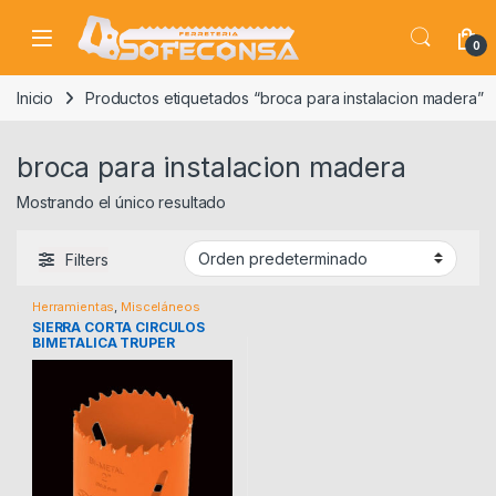
Skip to navigation
Skip to content
0
Inicio
Productos etiquetados “broca para instalacion madera”
broca para instalacion madera
Mostrando el único resultado
Filters
Herramientas
,
Misceláneos
SIERRA CORTA CIRCULOS
BIMETALICA TRUPER