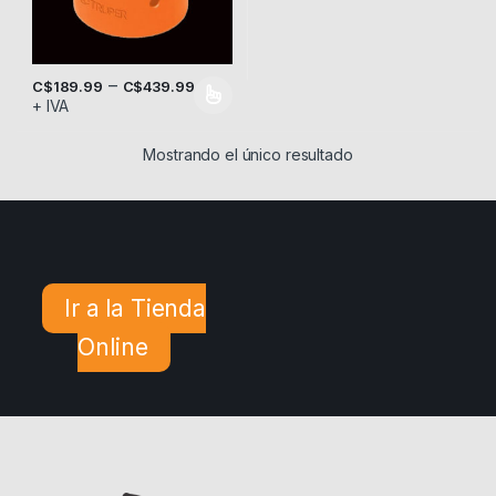
–
C$
189.99
C$
439.99
+ IVA
Este producto tiene múltiples variantes. Las opciones se pueden
Mostrando el único resultado
Ir a la Tienda
Online