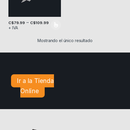
–
C$
79.99
C$
109.99
+ IVA
Este producto tiene múltiples variantes. Las opciones se pueden
Mostrando el único resultado
Ir a la Tienda
Online