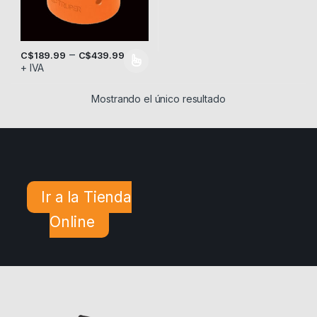
–
C$
189.99
C$
439.99
+ IVA
Este producto tiene múltiples variantes. Las opciones se pueden
Mostrando el único resultado
Ir a la Tienda
Online