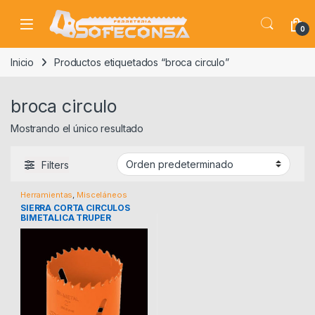
Skip to navigation
Skip to content
0
Inicio
Productos etiquetados “broca circulo”
broca circulo
Mostrando el único resultado
Filters
Herramientas
,
Misceláneos
SIERRA CORTA CIRCULOS
BIMETALICA TRUPER