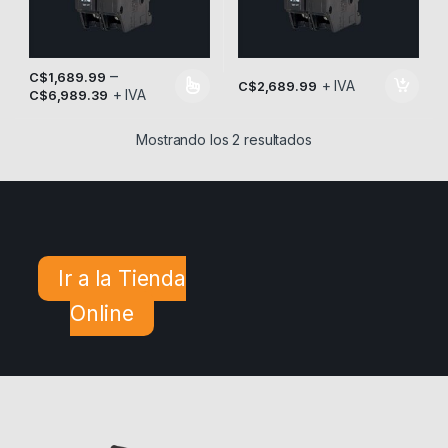
–
C$
1,689.99
+ IVA
C$
2,689.99
+ IVA
Este producto tiene múltiples variantes. Las opciones se pueden
C$
6,989.39
Mostrando los 2 resultados
Ir a la Tienda
Online