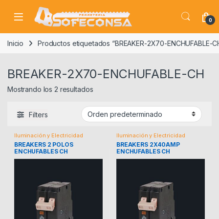
Skip to navigation
Skip to content
0
Inicio
Productos etiquetados “BREAKER-2X70-ENCHUFABLE-C
BREAKER-2X70-ENCHUFABLE-CH
Mostrando los 2 resultados
Filters
Iluminación y Electricidad
Iluminación y Electricidad
BREAKERS 2 POLOS
BREAKERS 2X40AMP
ENCHUFABLES CH
ENCHUFABLES CH