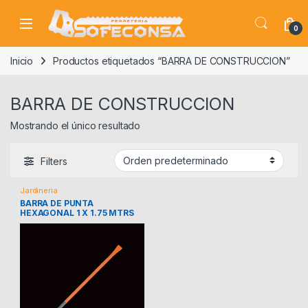
Skip to navigation
Skip to content
0
Inicio
Productos etiquetados “BARRA DE CONSTRUCCION”
BARRA DE CONSTRUCCION
Mostrando el único resultado
Filters
Jardineria
BARRA DE PUNTA
HEXAGONAL 1 X 1.75 MTRS
TRUPER