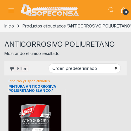
Skip to navigation
Skip to content
0
Inicio
Productos etiquetados “ANTICORROSIVO POLIURETANO
ANTICORROSIVO POLIURETANO
Mostrando el único resultado
Filters
Pinturas y Especialidades
PINTURA ANTICORROSIVA
POLIURETANO BLANCO /
NEGRO / ROJO MATE LANCO