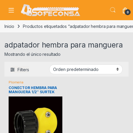
Skip to navigation
Skip to content
0
Inicio
Productos etiquetados “adpatador hembra para mangue
adpatador hembra para manguera
Mostrando el único resultado
Filters
Plomeria
CONECTOR HEMBRA PARA
MANGUERA 1/2″ SURTEK
130377