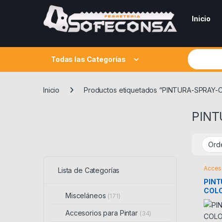
Skip to navigation
Skip to content
Inicio
Search fo
Todas las Categorías
Inicio
Productos etiquetados “PINTURA-SPRAY
PINT
Acceso
Lista de Categorías
PINT
COLO
Misceláneos
(171)
Accesorios para Pintar
(34)