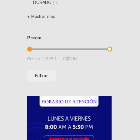
DORADO
(1)
+ Mostrar más
Precio
Precio:
C$280
—
C$290
Precio mínimo
Precio máximo
Filtrar