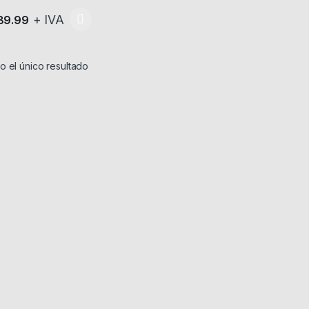
+ IVA
89.99
producto tiene múltiples variantes. Las opciones se pueden elegir en
 el único resultado