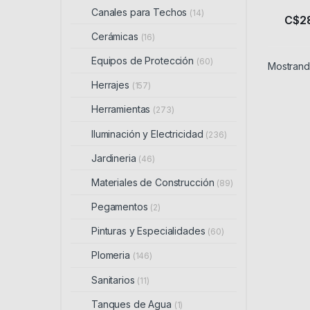
Canales para Techos
(14)
C$
2
Este 
Cerámicas
(16)
Equipos de Protección
(60)
Mostrando
Herrajes
(157)
Herramientas
(273)
Iluminación y Electricidad
(236)
Jardineria
(46)
Materiales de Construcción
(89)
Pegamentos
(2)
Pinturas y Especialidades
(60)
Plomeria
(146)
Sanitarios
(11)
Tanques de Agua
(1)